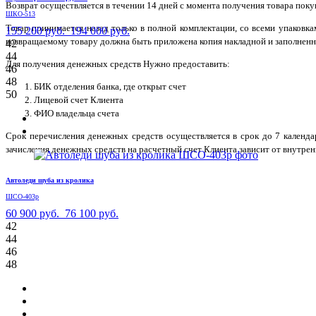
Возврат осуществляется в течении 14 дней с момента получения товара поку
ШКО-513
Товар принимается назад только в полной комплектации, со всеми упаковк
155 200 руб.
194 000 руб.
возвращаемому товару должна быть приложена копия накладной и заполненн
42
44
Для получения денежных средств Нужно предоставить:
46
48
БИК отделения банка, где открыт счет
50
Лицевой счет Клиента
ФИО владельца счета
Срок перечисления денежных средств осуществляется в срок до 7 календ
зачисления денежных средств на расчетный счет Клиента зависит от внутрен
Автоледи шуба из кролика
ШСО-403р
60 900 руб.
76 100 руб.
42
44
46
48