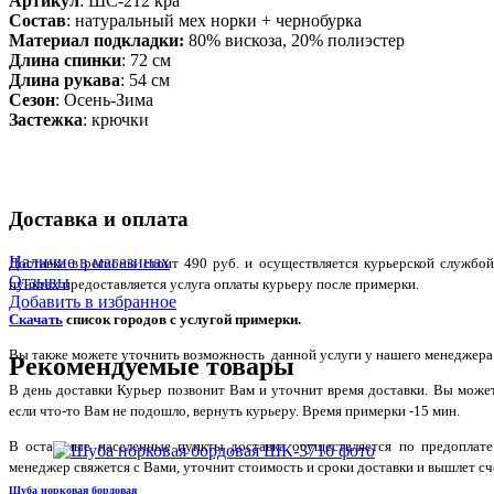
Артикул
: ШС-212 кра
Состав
:
натуральный мех норки + чернобурка
Материал подкладки:
80% вискоза, 20% полиэстер
Длина спинки
: 72 см
Длина рукава
: 54 см
Сезон
: Осень-Зима
Застежка
: крючки
Доставка и оплата
Наличие в магазинах
Доставка в регионы стоит 490 руб. и осуществляется курьерской служб
Отзывы
пунктах предоставляется услуга оплаты курьеру после примерки.
Добавить в избранное
Скачать
список городов с услугой примерки.
Вы также можете уточнить возможность данной услуги у нашего менеджера по
Рекомендуемые товары
В день доставки Курьер позвонит Вам и уточнит время доставки. Вы може
если что-то Вам не подошло, вернуть курьеру. Время примерки -15 мин.
В остальные населенные пункты доставка осуществляется по предоплате
менеджер свяжется с Вами, уточнит стоимость и сроки доставки и вышлет сче
Шуба норковая бордовая