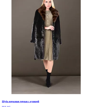
Шуба норковая черная с куницей
ШД-347