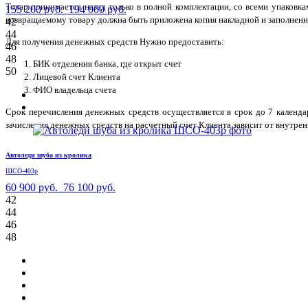
Товар принимается назад только в полной комплектации, со всеми упаковк
155 200 руб.
194 000 руб.
возвращаемому товару должна быть приложена копия накладной и заполненн
42
44
Для получения денежных средств Нужно предоставить:
46
48
БИК отделения банка, где открыт счет
50
Лицевой счет Клиента
ФИО владельца счета
Срок перечисления денежных средств осуществляется в срок до 7 календ
зачисления денежных средств на расчетный счет Клиента зависит от внутрен
Автоледи шуба из кролика
ШСО-403р
60 900 руб.
76 100 руб.
42
44
46
48