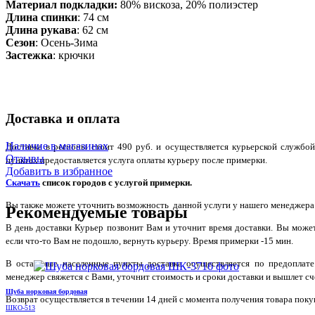
Материал подкладки:
80% вискоза, 20% полиэстер
Длина спинки
: 74 см
Длина рукава
: 62 см
Сезон
: Осень-Зима
Застежка
: крючки
Доставка и оплата
Наличие в магазинах
Доставка в регионы стоит 490 руб. и осуществляется курьерской служб
Отзывы
пунктах предоставляется услуга оплаты курьеру после примерки.
Добавить в избранное
Скачать
список городов с услугой примерки.
Вы также можете уточнить возможность данной услуги у нашего менеджера по
Рекомендуемые товары
В день доставки Курьер позвонит Вам и уточнит время доставки. Вы може
если что-то Вам не подошло, вернуть курьеру. Время примерки -15 мин.
В остальные населенные пункты доставка осуществляется по предоплате
менеджер свяжется с Вами, уточнит стоимость и сроки доставки и вышлет сче
Шуба норковая бордовая
Возврат осуществляется в течении 14 дней с момента получения товара поку
ШКО-513