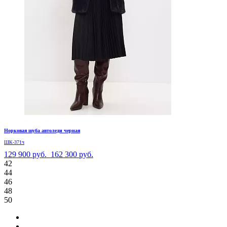
Норковая шуба автоледи черная
ШК-371ч
129 900 руб.
162 300 руб.
42
44
46
48
50