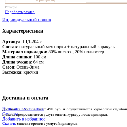
Размеры
Подобрать размер
Индивидуальный пошив
Характеристики
Артикул
: ШД-204 с
Состав
:
натуральный мех норки + натуральный каракуль
Материал подкладки:
80% вискоза, 20% полиэстер
Длина спинки
: 100 см
Длина рукава
: 64 см
Сезон
: Осень-Зима
Застежка
: крючки
Доставка и оплата
Наличие в магазинах
Доставка в регионы стоит 490 руб. и осуществляется курьерской служб
Отзывы
пунктах предоставляется услуга оплаты курьеру после примерки.
Добавить в избранное
Скачать
список городов с услугой примерки.