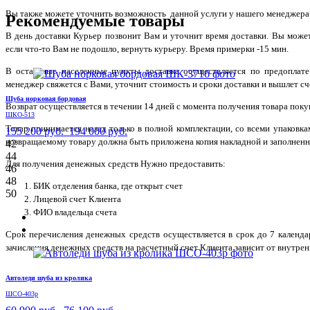
Вы также можете уточнить возможность данной услуги у нашего менеджера по
Рекомендуемые товары
В день доставки Курьер позвонит Вам и уточнит время доставки. Вы може
если что-то Вам не подошло, вернуть курьеру. Время примерки -15 мин.
В остальные населенные пункты доставка осуществляется по предоплате
менеджер свяжется с Вами, уточнит стоимость и сроки доставки и вышлет сче
Шуба норковая бордовая
Возврат осуществляется в течении 14 дней с момента получения товара поку
ШКО-513
Товар принимается назад только в полной комплектации, со всеми упаковк
155 200 руб.
194 000 руб.
возвращаемому товару должна быть приложена копия накладной и заполненн
42
44
Для получения денежных средств Нужно предоставить:
46
48
БИК отделения банка, где открыт счет
50
Лицевой счет Клиента
ФИО владельца счета
Срок перечисления денежных средств осуществляется в срок до 7 календ
зачисления денежных средств на расчетный счет Клиента зависит от внутрен
Автоледи шуба из кролика
ШСО-403р