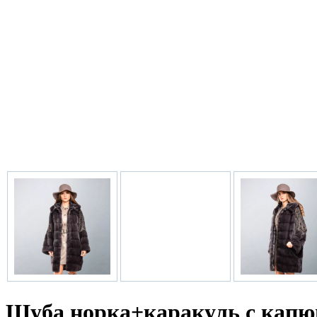
Шуба норка+каракуль с кап