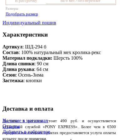
В рассрочку
на 6 мес.- без переплат
Размеры
Подобрать размер
Индивидуальный пошив
Характеристики
Артикул
: ШД-294 б
Состав
:
100% натуральный мех кролика-рекс
Материал подкладки:
Шерсть 100%
Длина спинки
: 90 см
Длина рукава
: 64 см
Сезон
: Осень-Зима
Застежка
: кнопки
Доставка и оплата
Наличие в магазинах
Доставка в регионы стоит 490 руб. и осуществляется
Отзывы
курьерской службой «PONY EXPRESS». Более чем в 6500
Добавить в избранное
городах и населенных пунктах предоставляется услуга оплаты
курьеру после примерки.