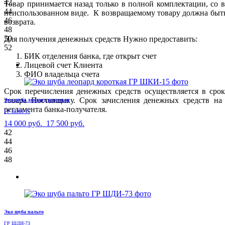
42
Товар принимается назад только в полной комплектации, со 
44
неиспользованном виде. К возвращаемому товару должна быт
46
возврата.
48
50
Для получения денежных средств Нужно предоставить:
52
БИК отделения банка, где открыт счет
Лицевой счет Клиента
ФИО владельца счета
Срок перечисления денежных средств осуществляется в сро
товара Поставщику. Срок зачисления денежных средств на 
Эко шуба леопард короткая
регламента банка-получателя.
ГР ШКИ-15
14 000 руб.
17 500 руб.
42
44
46
48
Эко шуба пальто
ГР ШДИ-73