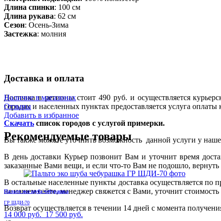
Длина спинки
: 100 см
Длина рукава
: 62 см
Сезон
: Осень-Зима
Застежка
: молния
Доставка и оплата
Доставка в регионы стоит 490 руб. и осуществляется курье
Наличие в магазинах
городах и населенных пунктах предоставляется услуга оплаты 
Отзывы
Добавить в избранное
Скачать
список городов с услугой примерки.
Рекомендуемые товары
Вы также можете уточнить возможность данной услуги у нашего
В день доставки Курьер позвонит Вам и уточнит время дост
заказанные Вами вещи, и если что-то Вам не подошло, вернуть
В остальные населенные пункты доставка осуществляется по п
на нашем сайте, менеджер свяжется с Вами, уточнит стоимость 
Пальто эко шуба чебурашка
ГР ШДИ-70
Возврат осуществляется в течении 14 дней с момента получени
14 000 руб.
17 500 руб.