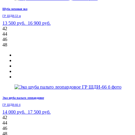
Шуба меховая эко
ГР ШДИ-53 м
13 500 руб.
16 900 руб.
42
44
46
48
Эко шуба пальто леопардовое
ГР ШДИ-66 б
14 000 руб.
17 500 руб.
42
44
46
48