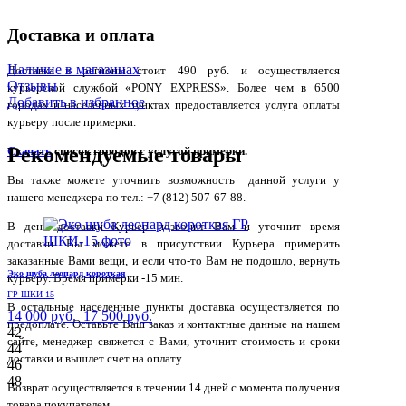
Доставка и оплата
Наличие в магазинах
Доставка в регионы стоит 490 руб. и осуществляется
Отзывы
курьерской службой «PONY EXPRESS». Более чем в 6500
Добавить в избранное
городах и населенных пунктах предоставляется услуга оплаты
курьеру после примерки.
Рекомендуемые товары
Скачать
список городов с услугой примерки.
Вы также можете уточнить возможность данной услуги у
нашего менеджера по тел.: +7 (812) 507-67-88.
В день доставки Курьер позвонит Вам и уточнит время
доставки. Вы можете в присутствии Курьера примерить
заказанные Вами вещи, и если что-то Вам не подошло, вернуть
Эко шуба леопард короткая
курьеру. Время примерки -15 мин.
ГР ШКИ-15
В остальные населенные пункты доставка осуществляется по
14 000 руб.
17 500 руб.
предоплате. Оставьте Ваш заказ и контактные данные на нашем
42
сайте, менеджер свяжется с Вами, уточнит стоимость и сроки
44
доставки и вышлет счет на оплату.
46
48
Возврат осуществляется в течении 14 дней с момента получения
товара покупателем.