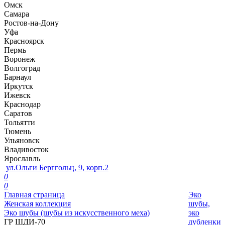
Омск
Самара
Ростов-на-Дону
Уфа
Красноярск
Пермь
Воронеж
Волгоград
Барнаул
Иркутск
Ижевск
Краснодар
Саратов
Тольятти
Тюмень
Ульяновск
Владивосток
Ярославль
ул.Ольги Берггольц, 9, корп.2
0
0
Главная страница
Эко
Женская коллекция
шубы,
Эко шубы (шубы из искусственного меха)
эко
ГР ШДИ-70
дубленки