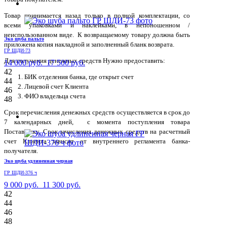
Товар принимается назад только в полной комплектации, со
всеми упаковками и наклейками, в непоношенном /
неиспользованном виде. К возвращаемому товару должна быть
Эко шуба пальто
приложена копия накладной и заполненный бланк возврата.
ГР ШДИ-73
Для получения денежных средств Нужно предоставить:
14 000 руб.
17 500 руб.
42
БИК отделения банка, где открыт счет
44
Лицевой счет Клиента
46
ФИО владельца счета
48
Срок перечисления денежных средств осуществляется в срок до
7 календарных дней, с момента поступления товара
Поставщику. Срок зачисления денежных средств на расчетный
счет Клиента зависит от внутреннего регламента банка-
получателя.
Эко шуба удлиненная черная
ГР ШДИ-376 ч
9 000 руб.
11 300 руб.
42
44
46
48