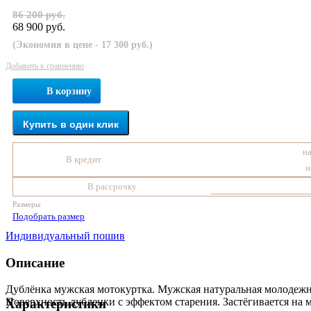
86 200 руб.
68 900 руб.
(Экономия в цене - 17 300 руб.)
Добавить к сравнению
В корзину
Купить в один клик
на
В кредит
н
В рассрочку
Размеры
Подобрать размер
Индивидуальный пошив
Описание
Дублёнка мужская мотокуртка. Мужская натуральная молодежна
Поверхность дубленки с эффектом старения. Застёгивается на 
Характеристики