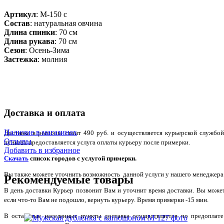
Артикул
: М-150 с
Состав
:
натуральная овчина
Длина спинки
: 70 см
Длина рукава
: 70 см
Сезон
: Осень-Зима
Застежка
: молния
Доставка и оплата
Наличие в магазинах
Доставка в регионы стоит 490 руб. и осуществляется курьерской служб
Отзывы
пунктах предоставляется услуга оплаты курьеру после примерки.
Добавить в избранное
Скачать
список городов с услугой примерки.
Вы также можете уточнить возможность данной услуги у нашего менеджера по
Рекомендуемые товары
В день доставки Курьер позвонит Вам и уточнит время доставки. Вы може
если что-то Вам не подошло, вернуть курьеру. Время примерки -15 мин.
В остальные населенные пункты доставка осуществляется по предоплате