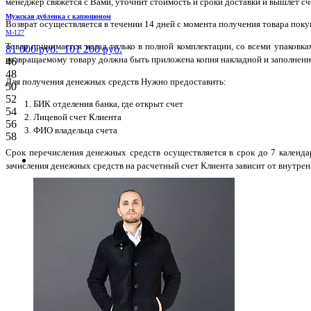
менеджер свяжется с Вами, уточнит стоимость и сроки доставки и вышлет сче
Мужская дубленка с капюшоном
Возврат осуществляется в течении 14 дней с момента получения товара поку
М-127
Товар принимается назад только в полной комплектации, со всеми упаковк
81 000 руб.
101 200 руб.
возвращаемому товару должна быть приложена копия накладной и заполненн
46
48
Для получения денежных средств Нужно предоставить:
50
52
БИК отделения банка, где открыт счет
54
Лицевой счет Клиента
56
ФИО владельца счета
58
Срок перечисления денежных средств осуществляется в срок до 7 календ
зачисления денежных средств на расчетный счет Клиента зависит от внутрен