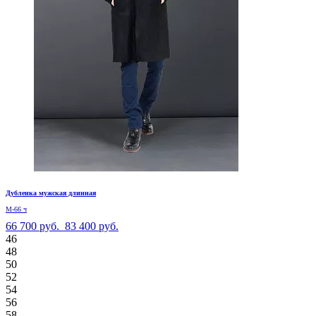
Дубленка мужская длинная
М-66 ч
66 700 руб.
83 400 руб.
46
48
50
52
54
56
58