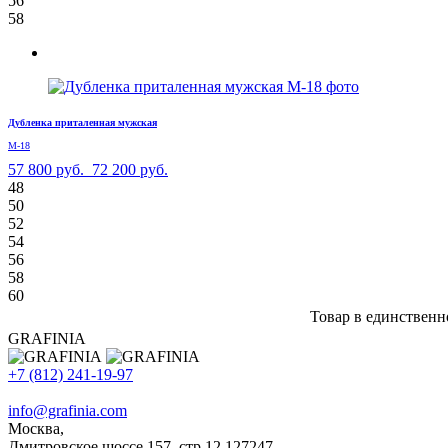
56
58
Дубленка приталенная мужская
М-18
57 800 руб.
72 200 руб.
48
50
52
54
56
58
60
Товар в единственн
GRAFINIA
+7 (812) 241-19-97
info@grafinia.com
Москва,
Дмитровское шоссе 157, стр.12
127247