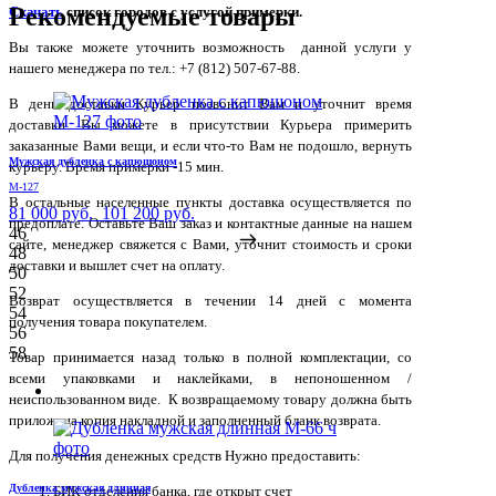
Рекомендуемые товары
Скачать
список городов с услугой примерки.
Вы также можете уточнить возможность данной услуги у
нашего менеджера по тел.: +7 (812) 507-67-88.
В день доставки Курьер позвонит Вам и уточнит время
доставки. Вы можете в присутствии Курьера примерить
заказанные Вами вещи, и если что-то Вам не подошло, вернуть
Мужская дубленка с капюшоном
курьеру. Время примерки -15 мин.
М-127
В остальные населенные пункты доставка осуществляется по
81 000 руб.
101 200 руб.
предоплате. Оставьте Ваш заказ и контактные данные на нашем
46
сайте, менеджер свяжется с Вами, уточнит стоимость и сроки
48
доставки и вышлет счет на оплату.
50
52
Возврат осуществляется в течении 14 дней с момента
54
получения товара покупателем.
56
58
Товар принимается назад только в полной комплектации, со
всеми упаковками и наклейками, в непоношенном /
неиспользованном виде. К возвращаемому товару должна быть
приложена копия накладной и заполненный бланк возврата.
Для получения денежных средств Нужно предоставить:
Дубленка мужская длинная
БИК отделения банка, где открыт счет