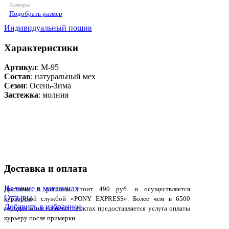
Размеры
Подобрать размер
Индивидуальный пошив
Характеристики
Артикул
: М-95
Состав
:
натуральный мех
Сезон
: Осень-Зима
Застежка
: молния
Доставка и оплата
Наличие в магазинах
Доставка в регионы стоит 490 руб. и осуществляется
Отзывы
курьерской службой «PONY EXPRESS». Более чем в 6500
Добавить в избранное
городах и населенных пунктах предоставляется услуга оплаты
курьеру после примерки.