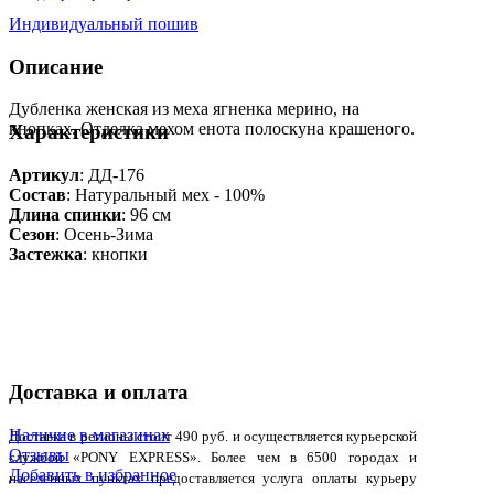
Индивидуальный пошив
Описание
Дубленка женская из меха ягненка мерино, на
кнопках. Отделка мехом енота полоскуна крашеного.
Характеристики
Артикул
: ДД-176
Состав
:
Натуральный мех - 100%
Длина спинки
: 96 см
Сезон
: Осень-Зима
Застежка
: кнопки
Доставка и оплата
Наличие в магазинах
Доставка в регионы стоит 490 руб. и осуществляется курьерской
Отзывы
службой «PONY EXPRESS». Более чем в 6500 городах и
Добавить в избранное
населенных пунктах предоставляется услуга оплаты курьеру