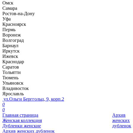
Омск
Самара
Ростов-на-Дону
Уфа
Красноярск
Пермь
Воронеж
Волгоград
Барнаул
Иркутск
Ижевск
Краснодар
Саратов
Тольятти
Тюмень
Ульяновск
Владивосток
Ярославль
ул.Ольги Берггольц, 9, корп.2
0
0
Главная страница
Архив
Женская коллекция
женских
Дубленки женские
дубленок
Архив женских дубленок