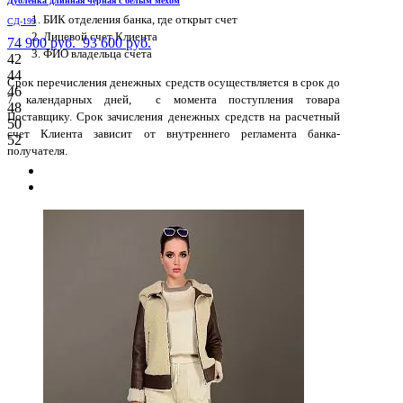
Дубленка длинная черная с белым мехом
БИК отделения банка, где открыт счет
СД-199
Лицевой счет Клиента
74 900 руб.
93 600 руб.
ФИО владельца счета
42
44
Срок перечисления денежных средств осуществляется в срок до
46
7 календарных дней, с момента поступления товара
48
Поставщику. Срок зачисления денежных средств на расчетный
50
счет Клиента зависит от внутреннего регламента банка-
52
получателя.