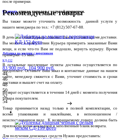
после примерки.
Рекомендуемые товары
Скачать
список городов с услугой примерки.
Вы также можете уточнить возможность данной услуги у
нашего менеджера по тел.: +7 (812) 507-67-88.
В день доставки Курьер позвонит Вам и уточнит время доставки.
Вы можете в присутствии Курьера примерить заказанные Вами
вещи, и если что-то Вам не подошло, вернуть курьеру. Время
Дубленка на молнии с воротником
примерки -15 мин.
КД-152
В остальные населенные пункты доставка осуществляется по
83 900 руб.
104 900 руб.
предоплате. Оставьте Ваш заказ и контактные данные на нашем
44
сайте, менеджер свяжется с Вами, уточнит стоимость и сроки
46
доставки и вышлет счет на оплату.
48
50
Возврат осуществляется в течении 14 дней с момента получения
52
товара покупателем.
54
Товар принимается назад только в полной комплектации, со
всеми упаковками и наклейками, в непоношенном /
неиспользованном виде. К возвращаемому товару должна быть
приложена копия накладной и заполненный бланк возврата.
Для получения денежных средств Нужно предоставить: