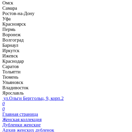
Омск
Самара
Ростов-на-Дону
Уфа
Красноярск
Пермь
Воронеж
Волгоград
Барнаул
Иркутск
Ижевск
Краснодар
Саратов
Тольятти
Тюмень
Ульяновск
Владивосток
Ярославль
ул.Ольги Берггольц, 9, корп.2
0
0
Главная страница
Женская коллекция
Дубленки женские
Архив женских дубленок