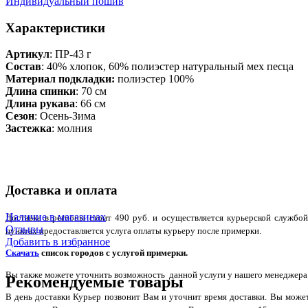
Индивидуальный пошив
Характеристики
Артикул
: ПР-43 г
Состав
:
40% хлопок, 60% полиэстер
натуральный мех песца
Материал подкладки:
полиэстер 100%
Длина спинки
: 70 см
Длина рукава
: 66 см
Сезон
: Осень-Зима
Застежка
: молния
Доставка и оплата
Наличие в магазинах
Доставка в регионы стоит 490 руб. и осуществляется курьерской служб
Отзывы
пунктах предоставляется услуга оплаты курьеру после примерки.
Добавить в избранное
Скачать
список городов с услугой примерки.
Вы также можете уточнить возможность данной услуги у нашего менеджера по
Рекомендуемые товары
В день доставки Курьер позвонит Вам и уточнит время доставки. Вы може