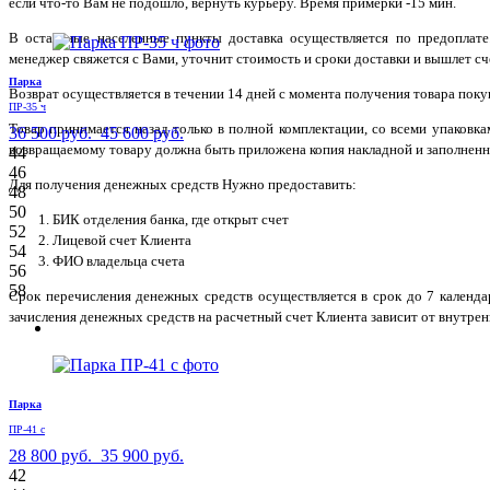
если что-то Вам не подошло, вернуть курьеру. Время примерки -15 мин.
В остальные населенные пункты доставка осуществляется по предоплате
менеджер свяжется с Вами, уточнит стоимость и сроки доставки и вышлет сче
Парка
Возврат осуществляется в течении 14 дней с момента получения товара поку
ПР-35 ч
Товар принимается назад только в полной комплектации, со всеми упаковк
36 500 руб.
45 600 руб.
возвращаемому товару должна быть приложена копия накладной и заполненн
44
46
Для получения денежных средств Нужно предоставить:
48
50
БИК отделения банка, где открыт счет
52
Лицевой счет Клиента
54
ФИО владельца счета
56
58
Срок перечисления денежных средств осуществляется в срок до 7 календ
зачисления денежных средств на расчетный счет Клиента зависит от внутрен
Парка
ПР-41 с
28 800 руб.
35 900 руб.
42