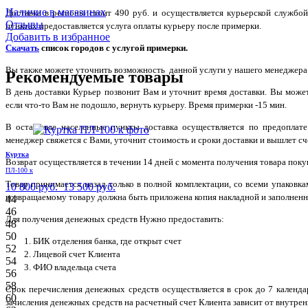
Наличие в магазинах
Доставка в регионы стоит 490 руб. и осуществляется курьерской служб
Отзывы
пунктах предоставляется услуга оплаты курьеру после примерки.
Добавить в избранное
Скачать
список городов с услугой примерки.
Вы также можете уточнить возможность данной услуги у нашего менеджера по
Рекомендуемые товары
В день доставки Курьер позвонит Вам и уточнит время доставки. Вы може
если что-то Вам не подошло, вернуть курьеру. Время примерки -15 мин.
В остальные населенные пункты доставка осуществляется по предоплате
менеджер свяжется с Вами, уточнит стоимость и сроки доставки и вышлет сче
Куртка
Возврат осуществляется в течении 14 дней с момента получения товара поку
ПЛ-100 к
Товар принимается назад только в полной комплектации, со всеми упаковк
10 800 руб.
13 500 руб.
возвращаемому товару должна быть приложена копия накладной и заполненн
44
46
Для получения денежных средств Нужно предоставить:
48
50
БИК отделения банка, где открыт счет
52
Лицевой счет Клиента
54
ФИО владельца счета
56
58
Срок перечисления денежных средств осуществляется в срок до 7 календ
60
зачисления денежных средств на расчетный счет Клиента зависит от внутрен