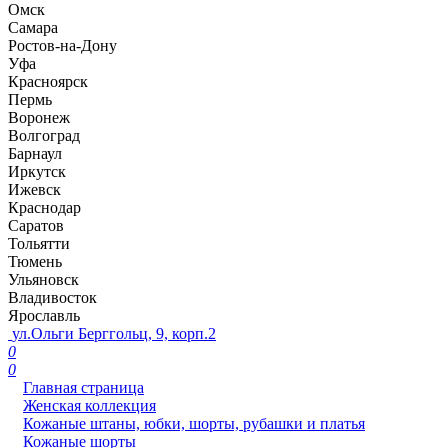
Омск
Самара
Ростов-на-Дону
Уфа
Красноярск
Пермь
Воронеж
Волгоград
Барнаул
Иркутск
Ижевск
Краснодар
Саратов
Тольятти
Тюмень
Ульяновск
Владивосток
Ярославль
ул.Ольги Берггольц, 9, корп.2
0
0
Главная страница
Женская коллекция
Кожаные штаны, юбки, шорты, рубашки и платья
Кожаные шорты