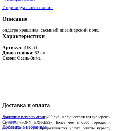
Индивидуальный пошив
Описание
ондатра крашеная, съемный дизайнерский пояс.
Характеристики
Артикул
: ШК-51
Длина спинки
: 62 см.
Сезон
: Осень-Зима
Доставка и оплата
Наличие в магазинах
Доставка в регионы стоит 490 руб. и осуществляется курьерской
Отзывы
службой «PONY EXPRESS». Более чем в 6500 городах и
Добавить в избранное
населенных пунктах предоставляется услуга оплаты курьеру