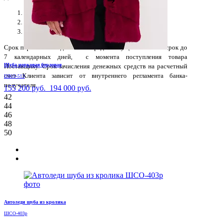
БИК отделения банка, где открыт счет
Лицевой счет Клиента
ФИО владельца счета
Срок перечисления денежных средств осуществляется в срок до
7 календарных дней, с момента поступления товара
Шуба норковая бордовая
Поставщику. Срок зачисления денежных средств на расчетный
счет Клиента зависит от внутреннего регламента банка-
ШКО-513
получателя.
155 200 руб.
194 000 руб.
42
44
46
48
50
Автоледи шуба из кролика
ШСО-403р