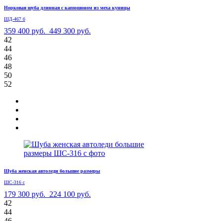
Норковая шуба длинная с капюшоном из меха куницы
ШД-467 б
359 400 руб.
449 300 руб.
42
44
46
48
50
52
Шуба женская автоледи большие размеры
ШС-316 с
179 300 руб.
224 100 руб.
42
44
46