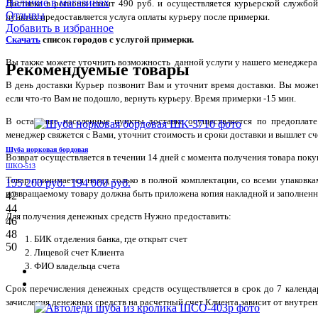
Наличие в магазинах
Доставка в регионы стоит 490 руб. и осуществляется курьерской служб
Отзывы
пунктах предоставляется услуга оплаты курьеру после примерки.
Добавить в избранное
Скачать
список городов с услугой примерки.
Вы также можете уточнить возможность данной услуги у нашего менеджера по
Рекомендуемые товары
В день доставки Курьер позвонит Вам и уточнит время доставки. Вы може
если что-то Вам не подошло, вернуть курьеру. Время примерки -15 мин.
В остальные населенные пункты доставка осуществляется по предоплате
менеджер свяжется с Вами, уточнит стоимость и сроки доставки и вышлет сче
Шуба норковая бордовая
Возврат осуществляется в течении 14 дней с момента получения товара поку
ШКО-513
Товар принимается назад только в полной комплектации, со всеми упаковк
155 200 руб.
194 000 руб.
возвращаемому товару должна быть приложена копия накладной и заполненн
42
44
Для получения денежных средств Нужно предоставить:
46
48
БИК отделения банка, где открыт счет
50
Лицевой счет Клиента
ФИО владельца счета
Срок перечисления денежных средств осуществляется в срок до 7 календ
зачисления денежных средств на расчетный счет Клиента зависит от внутрен