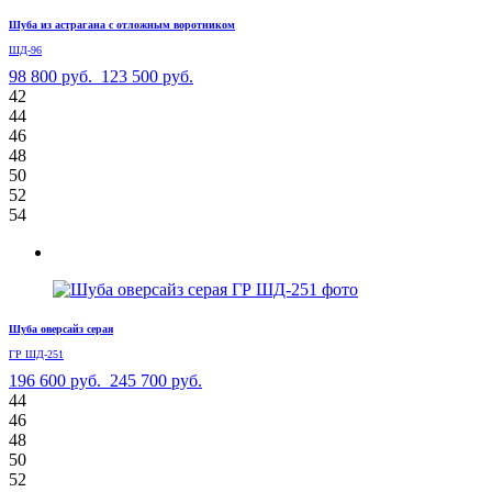
Шуба из астрагана с отложным воротником
ШД-96
98 800 руб.
123 500 руб.
42
44
46
48
50
52
54
Шуба оверсайз серая
ГР ШД-251
196 600 руб.
245 700 руб.
44
46
48
50
52