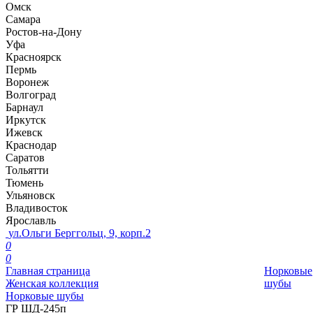
Омск
Самара
Ростов-на-Дону
Уфа
Красноярск
Пермь
Воронеж
Волгоград
Барнаул
Иркутск
Ижевск
Краснодар
Саратов
Тольятти
Тюмень
Ульяновск
Владивосток
Ярославль
ул.Ольги Берггольц, 9, корп.2
0
0
Главная страница
Норковые
Женская коллекция
шубы
Норковые шубы
ГР ШД-245п