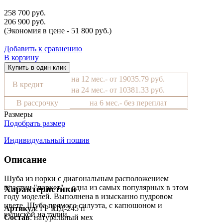
258 700 руб.
206 900 руб.
(Экономия в цене - 51 800 руб.)
Добавить к сравнению
В корзину
Купить в один клик
на 12 мес.- от 19035.79 руб.
В кредит
на 24 мес.- от 10381.33 руб.
В рассрочку
на 6 мес.- без переплат
Размеры
Подобрать размер
Индивидуальный пошив
Описание
Шуба из норки с диагональным расположением
пластин "паркет" – одна из самых популярных в этом
Характеристики
году моделей. Выполнена в изысканно пудровом
цвете. Шуба прямого силуэта, с капюшоном и
Артикул
: ГР ШД-245 п
кулиской на талии.
Состав
:
натуральный мех