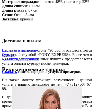
Материал подкладки:
вискоза 48%, полиэстер 52%
Длина спинки
: 100 см
Длина рукава
: 67 см
Сезон
: Осень-Зима
Застежка
: крючки
Доставка и оплата
Доставка в регионы стоит 490 руб. и осуществляется
Наличие в магазинах
курьерской службой «PONY EXPRESS». Более чем в
Отзывы
6500 городах и населенных пунктах предоставляется
Добавить в избранное
услуга оплаты курьеру после примерки.
Рекомендуемые товары
Скачать
список городов с услугой примерки.
Вы также можете уточнить возможность данной
услуги у нашего менеджера по тел.: +7 (812) 507-67-
88.
В день доставки Курьер позвонит Вам и уточнит
время доставки. Вы можете в присутствии Курьера
примерить заказанные Вами вещи, и если что-то Вам