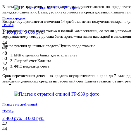
В остальные населенные пункты доставка осуществляется по предоплате
менеджер свяжется с Вами, уточнит стоимость и сроки доставки и вышлет сче
Платье нарядное
Возврат осуществляется в течении 14 дней с момента получения товара поку
ГР-933 б
Товар принимается назад только в полной комплектации, со всеми упаковк
2 400 руб.
3 000 руб.
возвращаемому товару должна быть приложена копия накладной и заполненн
42
44
Для получения денежных средств Нужно предоставить:
46
48
БИК отделения банка, где открыт счет
50
Лицевой счет Клиента
52
ФИО владельца счета
54
Срок перечисления денежных средств осуществляется в срок до 7 календ
зачисления денежных средств на расчетный счет Клиента зависит от внутрен
Платье с отрытой спиной
ГР-939 р
2 400 руб.
3 000 руб.
42
44