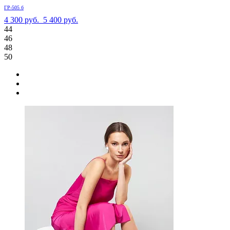
ГР-505 б
4 300 руб.
5 400 руб.
44
46
48
50