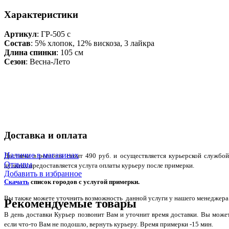
Характеристики
Артикул
: ГР-505 с
Состав
:
5% хлопок, 12% вискоза, 3 лайкра
Длина спинки
: 105 см
Сезон
: Весна-Лето
Доставка и оплата
Наличие в магазинах
Доставка в регионы стоит 490 руб. и осуществляется курьерской служб
Отзывы
пунктах предоставляется услуга оплаты курьеру после примерки.
Добавить в избранное
Скачать
список городов с услугой примерки.
Вы также можете уточнить возможность данной услуги у нашего менеджера по
Рекомендуемые товары
В день доставки Курьер позвонит Вам и уточнит время доставки. Вы може
если что-то Вам не подошло, вернуть курьеру. Время примерки -15 мин.