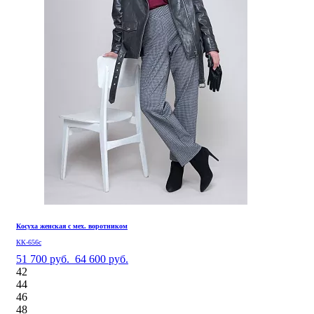
Косуха женская с мех. воротником
КК-656с
51 700 руб.
64 600 руб.
42
44
46
48