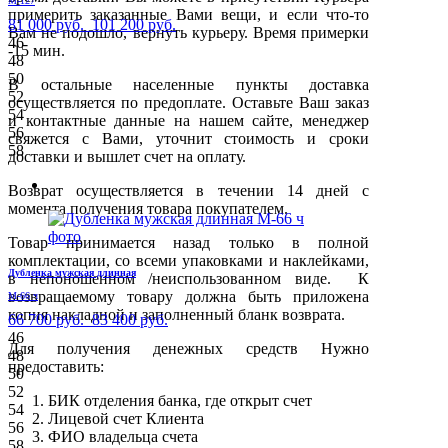
М-127
примерить заказанные Вами вещи, и если что-то
81 000 руб.
101 200 руб.
Вам не подошло, вернуть курьеру. Время примерки
46
-15 мин.
48
50
В остальные населенные пункты доставка
52
осуществляется по предоплате. Оставьте Ваш заказ
54
и контактные данные на нашем сайте, менеджер
56
свяжется с Вами, уточнит стоимость и сроки
58
доставки и вышлет счет на оплату.
Возврат осуществляется в течении 14 дней с
момента получения товара покупателем.
Товар принимается назад только в полной
комплектации, со всеми упаковками и наклейками,
Дубленка мужская длинная
в непоношенном /неиспользованном виде. К
возвращаемому товару должна быть приложена
М-66 ч
копия накладной и заполненный бланк возврата.
66 700 руб.
83 400 руб.
46
Для получения денежных средств Нужно
48
предоставить:
50
52
БИК отделения банка, где открыт счет
54
Лицевой счет Клиента
56
ФИО владельца счета
58