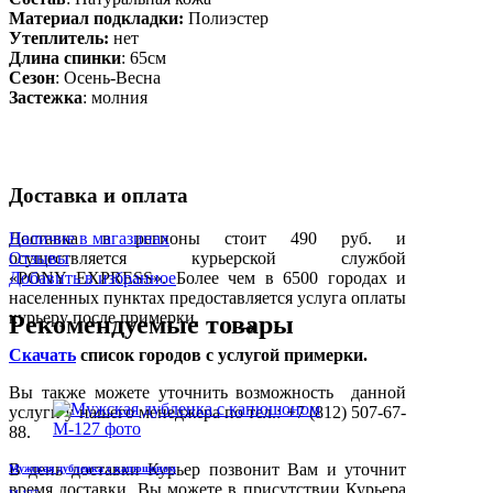
Материал подкладки:
Полиэстер
Утеплитель:
нет
Длина спинки
: 65см
Сезон
: Осень-Весна
Застежка
: молния
Доставка и оплата
Доставка в регионы стоит 490 руб. и
Наличие в магазинах
осуществляется курьерской службой
Отзывы
«PONY EXPRESS». Более чем в 6500 городах и
Добавить в избранное
населенных пунктах предоставляется услуга оплаты
курьеру после примерки.
Рекомендуемые товары
Скачать
список городов с услугой примерки.
Вы также можете уточнить возможность данной
услуги у нашего менеджера по тел.: +7 (812) 507-67-
88.
В день доставки Курьер позвонит Вам и уточнит
Мужская дубленка с капюшоном
время доставки. Вы можете в присутствии Курьера