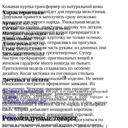
Кожаная куртка-трансформер из натуральной кожи
ягненка идеально подойдет для периода межсезонья.
Характеристики
Девушкам нравится заполучить сразу несколько
вариантов для одного наряда. Уникальная модель
Артикул
: КК-251
невероятно удобна, практична, потому что легким
Состав
:
натуральная кожа ягненка
движением из удлиненной курки превращается в
Материал подкладки:
вискоза
короткую. Маленькую курточку не только осенью,
Длина спинки
: 55 см
летом надеть приятно, отправляясь на прогулки.
Длина рукава
: 62 см
Отстегивается нижняя часть рукава: из длинных они
Сезон
: Весна-Осень
вмиг превращаются в трехчетвертные. Супер
Застежка
: Пуговицы
быстрое превращение: оригинальных вещей в
женском гардеробе много никогда не бывает.
Приталенная модель создавалась по особому
дизайну. Косая застежка на пуговицах стильно
украшает многофункциональное изделие. Не менее
Доставка и оплата
изысканно смотрится оформление замками. Их
достаточно. Четкими линиями они проходят по
Наличие в магазинах
Доставка в регионы стоит 490 руб. и осуществляется курьерской
линии талии, по рукавам. Замками-молниями
Отзывы
службой «PONY EXPRESS». Более чем в 6500 городах и
закрыты потайные вертикальные карманы,
Добавить в избранное
населенных пунктах предоставляется услуга оплаты курьеру
расположенные в нижней части наряда в рельефных
после примерки.
швах. Шарма добавляет неширокий воротник-
стойка, оформленный декоративной строчкой.
Рекомендуемые товары
Скачать
список городов с услугой примерки.
В любую погоду девушкам приятно прогуляться по
улице в роскошной кожаной куртке черного цвета.
Вы также можете уточнить возможность данной услуги у