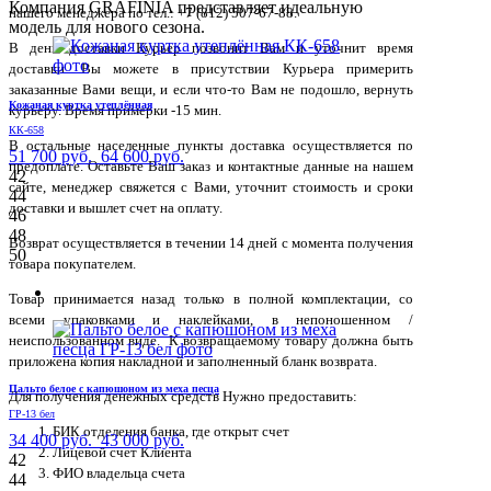
Компания GRAFINIA представляет идеальную
нашего менеджера по тел.: +7 (812) 507-67-88.
модель для нового сезона.
В день доставки Курьер позвонит Вам и уточнит время
доставки. Вы можете в присутствии Курьера примерить
заказанные Вами вещи, и если что-то Вам не подошло, вернуть
Кожаная куртка утеплённая
курьеру. Время примерки -15 мин.
КК-658
В остальные населенные пункты доставка осуществляется по
51 700 руб.
64 600 руб.
предоплате. Оставьте Ваш заказ и контактные данные на нашем
42
сайте, менеджер свяжется с Вами, уточнит стоимость и сроки
44
доставки и вышлет счет на оплату.
46
48
Возврат осуществляется в течении 14 дней с момента получения
50
товара покупателем.
Товар принимается назад только в полной комплектации, со
всеми упаковками и наклейками, в непоношенном /
неиспользованном виде. К возвращаемому товару должна быть
приложена копия накладной и заполненный бланк возврата.
Пальто белое с капюшоном из меха песца
Для получения денежных средств Нужно предоставить:
ГР-13 бел
БИК отделения банка, где открыт счет
34 400 руб.
43 000 руб.
Лицевой счет Клиента
42
ФИО владельца счета
44