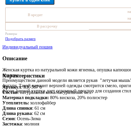
Купить в один клик
на
В кредит
на
В рассрочку
Размеры
Подобрать размер
Индивидуальный пошив
Описание
Женская куртка из натуральной кожи ягненка, опушка капюшо
кролика.
Характеристики
Преимуществом данной модели является рукав "летучая мышь"
фигуру. Такой вариант верхней одежды смотрится смело, ориги
Артикул
: КК-567 б
фасон данной куртки дает огромный простор для создания сти
Состав
:
натуральная кожа/натуральный мех
Материал подкладки:
80% вискоза, 20% полиэстер
Утеплитель:
холлофайбер
Длина спинки
: 61 см
Длина рукава
: 62 см
Сезон
: Осень-Зима
Застежка
: молния