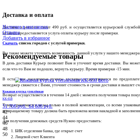
Доставка и оплата
Наличие в магазинах
Доставка в регионы стоит 490 руб. и осуществляется курьерской служб
Отзывы
пунктах предоставляется услуга оплаты курьеру после примерки.
Добавить в избранное
Скачать
список городов с услугой примерки.
Вы также можете уточнить возможность данной услуги у нашего менеджера по
Рекомендуемые товары
В день доставки Курьер позвонит Вам и уточнит время доставки. Вы може
если что-то Вам не подошло, вернуть курьеру. Время примерки -15 мин.
В остальные населенные пункты доставка осуществляется по предоплате
менеджер свяжется с Вами, уточнит стоимость и сроки доставки и вышлет сче
Кожаная куртка утеплённая
Возврат осуществляется в течении 14 дней с момента получения товара поку
КК-658
Товар принимается назад только в полной комплектации, со всеми упаковк
51 700 руб.
64 600 руб.
возвращаемому товару должна быть приложена копия накладной и заполненн
42
44
Для получения денежных средств Нужно предоставить:
46
48
БИК отделения банка, где открыт счет
50
Лицевой счет Клиента