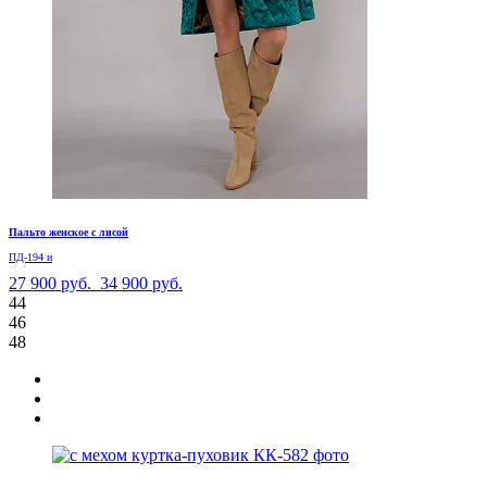
Пальто женское с лисой
ПД-194 и
27 900 руб.
34 900 руб.
44
46
48