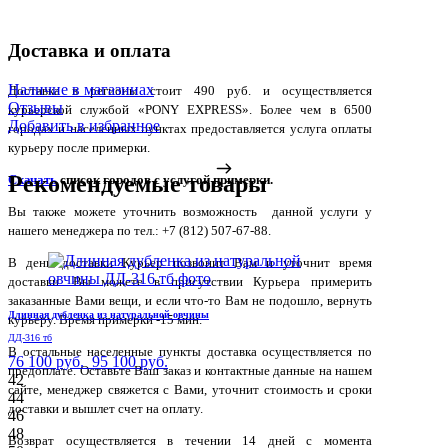
Доставка и оплата
Наличие в магазинах
Доставка в регионы стоит 490 руб. и осуществляется
Отзывы
курьерской службой «PONY EXPRESS». Более чем в 6500
Добавить в избранное
городах и населенных пунктах предоставляется услуга оплаты
курьеру после примерки.
Рекомендуемые товары
Скачать
список городов с услугой примерки.
Вы также можете уточнить возможность данной услуги у
нашего менеджера по тел.: +7 (812) 507-67-88.
В день доставки Курьер позвонит Вам и уточнит время
доставки. Вы можете в присутствии Курьера примерить
заказанные Вами вещи, и если что-то Вам не подошло, вернуть
Длинная дубленка из натуральной овчины
курьеру. Время примерки -15 мин.
ДД-316 тб
В остальные населенные пункты доставка осуществляется по
76 100 руб.
95 100 руб.
предоплате. Оставьте Ваш заказ и контактные данные на нашем
42
сайте, менеджер свяжется с Вами, уточнит стоимость и сроки
44
доставки и вышлет счет на оплату.
46
48
Возврат осуществляется в течении 14 дней с момента