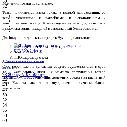
50
получения товара покупателем.
52
Товар принимается назад только в полной комплектации, со
всеми упаковками и наклейками, в непоношенном /
неиспользованном виде. К возвращаемому товару должна быть
приложена копия накладной и заполненный бланк возврата.
Для получения денежных средств Нужно предоставить:
БИК отделения банка, где открыт счет
Лицевой счет Клиента
ФИО владельца счета
Дубленка женская классическая
Срок перечисления денежных средств осуществляется в срок
ДД-320 2
до 7 календарных дней, с момента поступления товара
78 800 руб.
98 500 руб.
Поставщику. Срок зачисления денежных средств на расчетный
44
счет Клиента зависит от внутреннего регламента банка-
46
получателя.
48
50
52
54
56
58
60