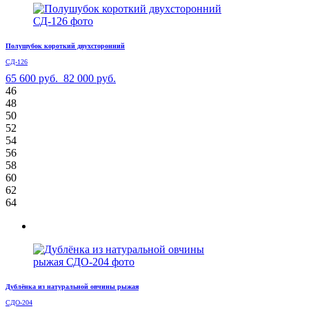
Полушубок короткий двухсторонний
СД-126
65 600 руб.
82 000 руб.
46
48
50
52
54
56
58
60
62
64
Дублёнка из натуральной овчины рыжая
СДО-204