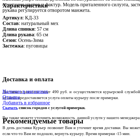
сочетание цветов и фактур. Модель приталенного силуэта, за
Характеристики
рукава регулируется отворотом манжета.
Артикул
: КД-33
Состав
:
натуральный мех
Длина спинки
: 57 см
Длина рукава
: 65 см
Сезон
: Осень-Зима
Застежка
: пуговицы
Доставка и оплата
Наличие в магазинах
Доставка в регионы стоит 490 руб. и осуществляется курьерской служб
Отзывы
пунктах предоставляется услуга оплаты курьеру после примерки.
Добавить в избранное
Скачать
список городов с услугой примерки.
Вы также можете уточнить возможность данной услуги у нашего менеджера по
Рекомендуемые товары
В день доставки Курьер позвонит Вам и уточнит время доставки. Вы може
если что-то Вам не подошло, вернуть курьеру. Время примерки -15 мин.