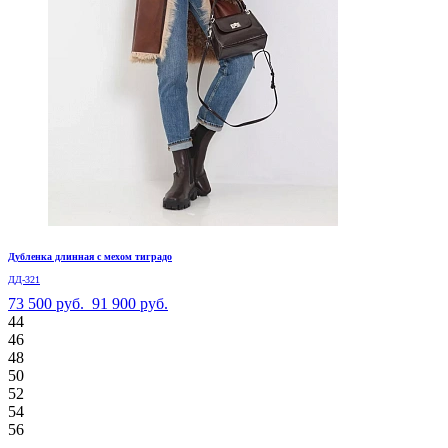
Дубленка длинная с мехом тиградо
ДД-321
73 500 руб.
91 900 руб.
44
46
48
50
52
54
56