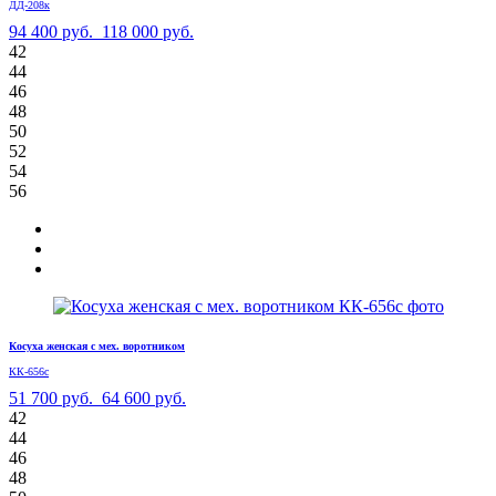
ДД-208к
94 400 руб.
118 000 руб.
42
44
46
48
50
52
54
56
Косуха женская с мех. воротником
КК-656с
51 700 руб.
64 600 руб.
42
44
46
48