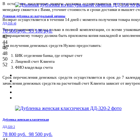
В остальные населенные пункты доставка осуществляется по предоплате
менеджер свяжется с Вами, уточнит стоимость и сроки доставки и вышлет сче
Длинная дубленка из натуральной овчины
Возврат осуществляется в течении 14 дней с момента получения товара поку
ДД-316 тб
Товар принимается назад только в полной комплектации, со всеми упаковк
76 100 руб.
95 100 руб.
возвращаемому товару должна быть приложена копия накладной и заполненн
42
44
Для получения денежных средств Нужно предоставить:
46
48
БИК отделения банка, где открыт счет
50
Лицевой счет Клиента
52
ФИО владельца счета
Срок перечисления денежных средств осуществляется в срок до 7 календ
зачисления денежных средств на расчетный счет Клиента зависит от внутрен
Дубленка женская классическая
ДД-320 2
78 800 руб.
98 500 руб.
44