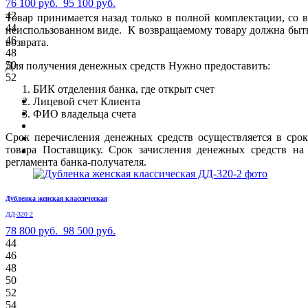
76 100 руб.
95 100 руб.
42
Товар принимается назад только в полной комплектации, со 
44
неиспользованном виде. К возвращаемому товару должна быт
46
возврата.
48
50
Для получения денежных средств Нужно предоставить:
52
БИК отделения банка, где открыт счет
Лицевой счет Клиента
ФИО владельца счета
Срок перечисления денежных средств осуществляется в сро
товара Поставщику. Срок зачисления денежных средств на 
регламента банка-получателя.
Дубленка женская классическая
ДД-320 2
78 800 руб.
98 500 руб.
44
46
48
50
52
54