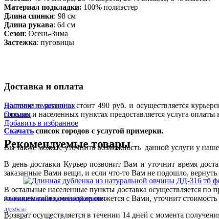
Материал подкладки:
100% полиэстер
Длина спинки
: 98 см
Длина рукава
: 64 см
Сезон
: Осень-Зима
Застежка
: пуговицы
Доставка и оплата
Доставка в регионы стоит 490 руб. и осуществляется курье
Наличие в магазинах
городах и населенных пунктах предоставляется услуга оплаты 
Отзывы
Добавить в избранное
Скачать
список городов с услугой примерки.
Рекомендуемые товары
Вы также можете уточнить возможность данной услуги у нашего
В день доставки Курьер позвонит Вам и уточнит время дост
заказанные Вами вещи, и если что-то Вам не подошло, вернуть
В остальные населенные пункты доставка осуществляется по п
на нашем сайте, менеджер свяжется с Вами, уточнит стоимость 
Длинная дубленка из натуральной овчины
ДД-316 тб
Возврат осуществляется в течении 14 дней с момента получени