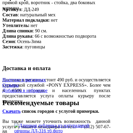
прямой крой, воротник - стойка, два боковых
кармана.
Артикул
: ДД-249
Состав
:
натуральный мех
Материал подкладки:
нет
Утеплитель:
нет
Длина спинки
: 90 см.
Длина рукава
: 66 с возможностью подворота
Сезон
: Осень-Зима
Застежка
: пуговицы
Доставка и оплата
Доставка в регионы стоит 490 руб. и осуществляется
Наличие в магазинах
курьерской службой «PONY EXPRESS». Более чем
Отзывы
в 6500 городах и населенных пунктах
Добавить в избранное
предоставляется услуга оплаты курьеру после
примерки.
Рекомендуемые товары
Скачать
список городов с услугой примерки.
Вы также можете уточнить возможность данной
услуги у нашего менеджера по тел.: +7 (812) 507-67-
88.