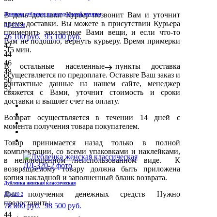
В день доставки Курьер позвонит Вам и уточнит
Длинная дубленка из натуральной овчины
время доставки. Вы можете в присутствии Курьера
ДД-316 тб
примерить заказанные Вами вещи, и если что-то
76 100 руб.
95 100 руб.
Вам не подошло, вернуть курьеру. Время примерки
42
-15 мин.
44
46
В остальные населенные пункты доставка
48
осуществляется по предоплате. Оставьте Ваш заказ и
50
контактные данные на нашем сайте, менеджер
52
свяжется с Вами, уточнит стоимость и сроки
доставки и вышлет счет на оплату.
Возврат осуществляется в течении 14 дней с
момента получения товара покупателем.
Товар принимается назад только в полной
комплектации, со всеми упаковками и наклейками,
в непоношенном /неиспользованном виде. К
возвращаемому товару должна быть приложена
копия накладной и заполненный бланк возврата.
Дубленка женская классическая
Для получения денежных средств Нужно
ДД-320 2
предоставить:
78 800 руб.
98 500 руб.
44