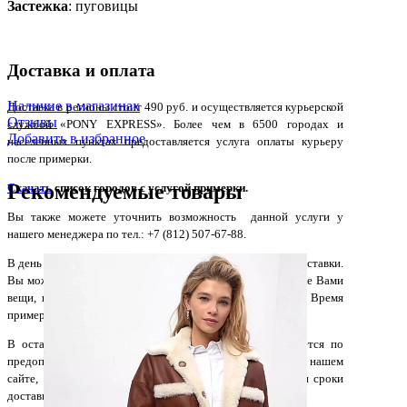
Застежка
: пуговицы
Доставка и оплата
Наличие в магазинах
Доставка в регионы стоит 490 руб. и осуществляется курьерской
Отзывы
службой «PONY EXPRESS». Более чем в 6500 городах и
Добавить в избранное
населенных пунктах предоставляется услуга оплаты курьеру
после примерки.
Рекомендуемые товары
Скачать
список городов с услугой примерки.
Вы также можете уточнить возможность данной услуги у
нашего менеджера по тел.: +7 (812) 507-67-88.
В день доставки Курьер позвонит Вам и уточнит время доставки.
Вы можете в присутствии Курьера примерить заказанные Вами
вещи, и если что-то Вам не подошло, вернуть курьеру. Время
примерки -15 мин.
В остальные населенные пункты доставка осуществляется по
предоплате. Оставьте Ваш заказ и контактные данные на нашем
сайте, менеджер свяжется с Вами, уточнит стоимость и сроки
доставки и вышлет счет на оплату.