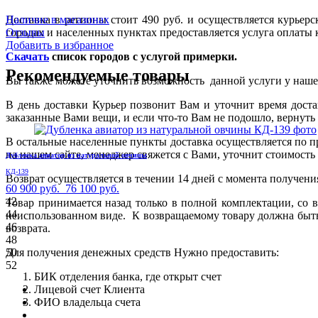
Доставка в регионы стоит 490 руб. и осуществляется курье
Наличие в магазинах
городах и населенных пунктах предоставляется услуга оплаты 
Отзывы
Добавить в избранное
Скачать
список городов с услугой примерки.
Рекомендуемые товары
Вы также можете уточнить возможность данной услуги у нашего
В день доставки Курьер позвонит Вам и уточнит время дост
заказанные Вами вещи, и если что-то Вам не подошло, вернуть
В остальные населенные пункты доставка осуществляется по п
на нашем сайте, менеджер свяжется с Вами, уточнит стоимость 
Дубленка авиатор из натуральной овчины
КД-139
Возврат осуществляется в течении 14 дней с момента получени
60 900 руб.
76 100 руб.
42
Товар принимается назад только в полной комплектации, со 
44
неиспользованном виде. К возвращаемому товару должна быт
46
возврата.
48
50
Для получения денежных средств Нужно предоставить:
52
БИК отделения банка, где открыт счет
Лицевой счет Клиента
ФИО владельца счета