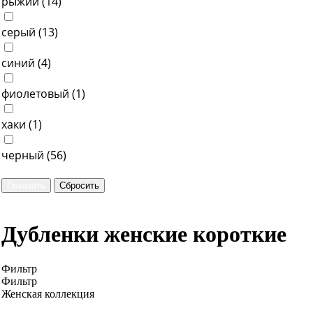
рыжий (
14
)
серый (
13
)
синий (
4
)
фиолетовый (
1
)
хаки (
1
)
черный (
56
)
Дубленки женские короткие
Фильтр
Фильтр
Женская коллекция