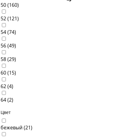
50 (
160
)
52 (
121
)
54 (
74
)
56 (
49
)
58 (
29
)
60 (
15
)
62 (
4
)
64 (
2
)
Цвет
бежевый (
21
)