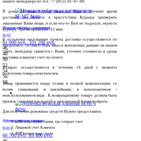
нашего менеджера по тел.: +7 (812) 507-67-88.
В день доставки Курьер позвонит Вам и уточнит время
доставки. Вы можете в присутствии Курьера примерить
заказанные Вами вещи, и если что-то Вам не подошло, вернуть
Мужская дубленка с капюшоном
курьеру. Время примерки -15 мин.
М-127
В остальные населенные пункты доставка осуществляется по
81 000 руб.
101 200 руб.
предоплате. Оставьте Ваш заказ и контактные данные на нашем
46
сайте, менеджер свяжется с Вами, уточнит стоимость и сроки
48
доставки и вышлет счет на оплату.
50
52
Возврат осуществляется в течении 14 дней с момента
54
получения товара покупателем.
56
58
Товар принимается назад только в полной комплектации, со
всеми упаковками и наклейками, в непоношенном /
неиспользованном виде. К возвращаемому товару должна быть
приложена копия накладной и заполненный бланк возврата.
Для получения денежных средств Нужно предоставить:
Дубленка мужская длинная
БИК отделения банка, где открыт счет
Лицевой счет Клиента
М-66 ч
ФИО владельца счета
66 700 руб.
83 400 руб.
46