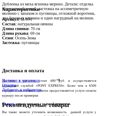
Дубленка из меха ягненка мерино. Детали: отделка
натуральной кожей, застежка на ассиметричную
Характеристики
молнию с запахом и пуговицы, отложной воротник,
два боковых кармана и один нагрудный на молнии.
Артикул
: М-97ч
Состав
:
натуральная овчина
Длина спинки
: 70 см
Длина рукава
: 69 см
Сезон
: Осень-Зима
Застежка
: пуговицы
Доставка и оплата
Наличие в магазинах
Доставка в регионы стоит 490 руб. и осуществляется
Отзывы
курьерской службой «PONY EXPRESS». Более чем в 6500
Добавить в избранное
городах и населенных пунктах предоставляется услуга оплаты
курьеру после примерки.
Рекомендуемые товары
Скачать
список городов с услугой примерки.
Вы также можете уточнить возможность данной услуги у