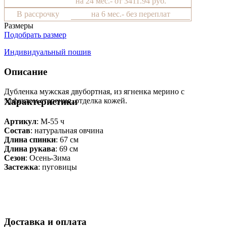
на 24 мес.- от 3411.94 руб.
В рассрочку
на 6 мес.- без переплат
Размеры
Подобрать размер
Индивидуальный пошив
Описание
Дубленка мужская двубортная, из ягненка мерино с
эффектом старения, отделка кожей.
Характеристики
Артикул
: М-55 ч
Состав
:
натуральная овчина
Длина спинки
: 67 см
Длина рукава
: 69 см
Сезон
: Осень-Зима
Застежка
: пуговицы
Доставка и оплата