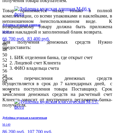
получения товара покупателем.
Товар принимается назад только в полной
комплектации, со всеми упаковками и наклейками, в
непоношенном /неиспользованном виде. К
Дубленка мужская длинная
возвращаемому товару должна быть приложена
копия накладной и заполненный бланк возврата.
М-66 ч
66 700 руб.
83 400 руб.
Для получения денежных средств Нужно
46
предоставить:
48
50
БИК отделения банка, где открыт счет
52
Лицевой счет Клиента
54
ФИО владельца счета
56
58
Срок перечисления денежных средств
60
осуществляется в срок до 7 календарных дней, с
момента поступления товара Поставщику. Срок
зачисления денежных средств на расчетный счет
Клиента зависит от внутреннего регламента банка-
получателя.
Дублёнка мужская классическая
М-149
86 200 руб.
107 700 руб.