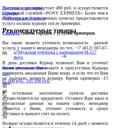
Доставка в регионы стоит 490 руб. и осуществляется
Наличие в магазинах
курьерской службой «PONY EXPRESS». Более чем в
Отзывы
6500 городах и населенных пунктах предоставляется
Добавить в избранное
услуга оплаты курьеру после примерки.
Рекомендуемые товары
Скачать
список городов с услугой примерки.
Вы также можете уточнить возможность данной
услуги у нашего менеджера по тел.: +7 (812) 507-67-
88.
В день доставки Курьер позвонит Вам и уточнит
время доставки. Вы можете в присутствии Курьера
Мужская дубленка с капюшоном
примерить заказанные Вами вещи, и если что-то Вам
М-127
не подошло, вернуть курьеру. Время примерки -15
81 000 руб.
101 200 руб.
мин.
46
48
В остальные населенные пункты доставка
50
осуществляется по предоплате. Оставьте Ваш заказ и
52
контактные данные на нашем сайте, менеджер
54
свяжется с Вами, уточнит стоимость и сроки
56
доставки и вышлет счет на оплату.
58
Возврат осуществляется в течении 14 дней с момента