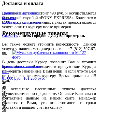
Доставка и оплата
Доставка в регионы стоит 490 руб. и осуществляется
Наличие в магазинах
курьерской службой «PONY EXPRESS». Более чем в
Отзывы
6500 городах и населенных пунктах предоставляется
Добавить в избранное
услуга оплаты курьеру после примерки.
Рекомендуемые товары
Скачать
список городов с услугой примерки.
Вы также можете уточнить возможность данной
услуги у нашего менеджера по тел.: +7 (812) 507-67-
88.
В день доставки Курьер позвонит Вам и уточнит
время доставки. Вы можете в присутствии Курьера
Мужская дубленка с капюшоном
примерить заказанные Вами вещи, и если что-то Вам
М-127
не подошло, вернуть курьеру. Время примерки -15
81 000 руб.
101 200 руб.
мин.
46
48
В остальные населенные пункты доставка
50
осуществляется по предоплате. Оставьте Ваш заказ и
52
контактные данные на нашем сайте, менеджер
54
свяжется с Вами, уточнит стоимость и сроки
56
доставки и вышлет счет на оплату.
58