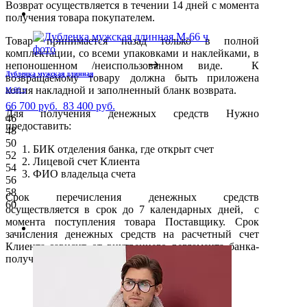
Возврат осуществляется в течении 14 дней с момента
получения товара покупателем.
Товар принимается назад только в полной
комплектации, со всеми упаковками и наклейками, в
непоношенном /неиспользованном виде. К
Дубленка мужская длинная
возвращаемому товару должна быть приложена
копия накладной и заполненный бланк возврата.
М-66 ч
66 700 руб.
83 400 руб.
Для получения денежных средств Нужно
46
предоставить:
48
50
БИК отделения банка, где открыт счет
52
Лицевой счет Клиента
54
ФИО владельца счета
56
58
Срок перечисления денежных средств
60
осуществляется в срок до 7 календарных дней, с
момента поступления товара Поставщику. Срок
зачисления денежных средств на расчетный счет
Клиента зависит от внутреннего регламента банка-
получателя.