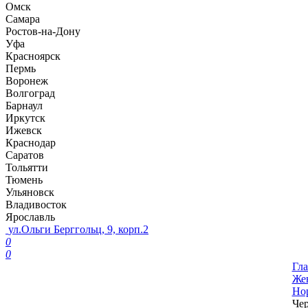
Омск
Самара
Ростов-на-Дону
Уфа
Красноярск
Пермь
Воронеж
Волгоград
Барнаул
Иркутск
Ижевск
Краснодар
Саратов
Тольятти
Тюмень
Ульяновск
Владивосток
Ярославль
ул.Ольги Берггольц, 9, корп.2
0
0
Гла
Жен
Но
Че