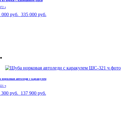
 из норки с капюшоном рыси
72 з
 000 руб.
335 000 руб.
 норковая автоледи с каракулем
21 ч
 300 руб.
137 900 руб.