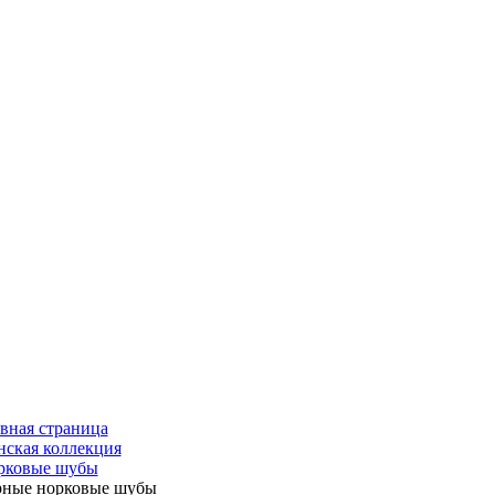
вная страница
ская коллекция
рковые шубы
рные норковые шубы