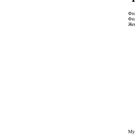
Фи
Фи
Жен
Му