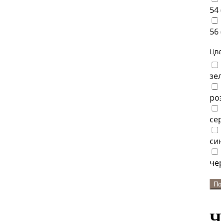
54 
56 
Цв
зе
ро
се
си
че
Ч