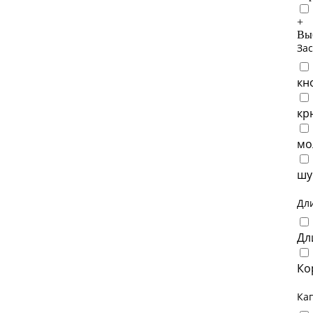
+
Выб
За
кн
кр
мо
шу
Дл
Дл
Ко
Ка