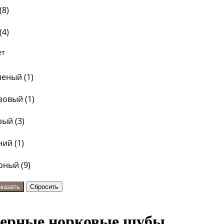
(
8
)
(
4
)
ет
леный (
1
)
зовый (
1
)
рый (
3
)
ний (
1
)
рный (
9
)
ерные норковые шубы