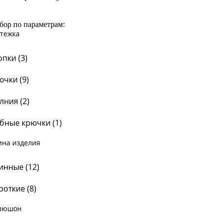
ор по параметрам:
стежка
опки (
3
)
ючки (
9
)
лния (
2
)
бные крючки (
1
)
ина изделия
инные (
12
)
роткие (
8
)
пюшон