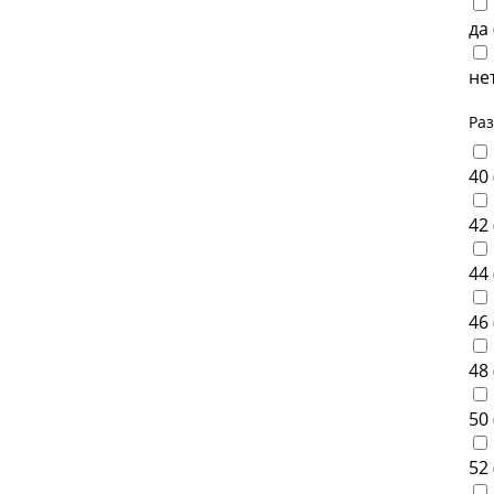
да 
нет
Ра
40 
42 
44 
46 
48 
50 
52 