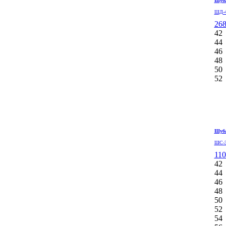
Шуба
ШД-4
268
42
44
46
48
50
52
Шуба
ШС-3
110
42
44
46
48
50
52
54