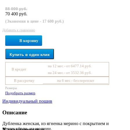
88 000 руб.
70 400 руб.
(Экономия в цене - 17 600 руб.)
Добавить к сравнению
В корзину
Купить в один клик
на 12 мес.- от 6477.14 руб.
В кредит
на 24 мес.- от 3532.36 руб.
В рассрочку
на 6 мес.- без переплат
Размеры
Подобрать размер
Индивидуальный пошив
Описание
Дубленка женская, из ягненка мерино с покрытием и
мехом кёрли ,на молнии.
Характеристики