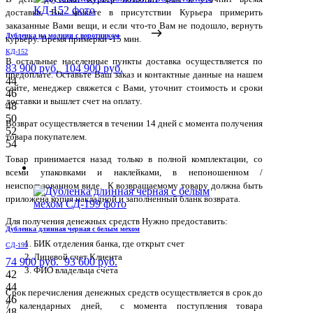
доставки. Вы можете в присутствии Курьера примерить
заказанные Вами вещи, и если что-то Вам не подошло, вернуть
Дубленка на молнии с воротником
курьеру. Время примерки -15 мин.
КД-152
В остальные населенные пункты доставка осуществляется по
83 900 руб.
104 900 руб.
предоплате. Оставьте Ваш заказ и контактные данные на нашем
44
сайте, менеджер свяжется с Вами, уточнит стоимость и сроки
46
доставки и вышлет счет на оплату.
48
50
Возврат осуществляется в течении 14 дней с момента получения
52
товара покупателем.
54
Товар принимается назад только в полной комплектации, со
всеми упаковками и наклейками, в непоношенном /
неиспользованном виде. К возвращаемому товару должна быть
приложена копия накладной и заполненный бланк возврата.
Для получения денежных средств Нужно предоставить:
Дубленка длинная черная с белым мехом
БИК отделения банка, где открыт счет
СД-199
Лицевой счет Клиента
74 900 руб.
93 600 руб.
ФИО владельца счета
42
44
Срок перечисления денежных средств осуществляется в срок до
46
7 календарных дней, с момента поступления товара
48