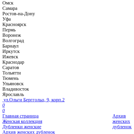
Омск
Самара
Ростов-на-Дону
Уфа
Красноярск
Пермь
Воронеж
Волгоград
Барнаул
Иркутск
Ижевск
Краснодар
Саратов
Тольятти
Тюмень
Ульяновск
Владивосток
Ярославль
ул.Ольги Берггольц, 9, корп.2
0
0
Главная страница
Архив
Женская коллекция
женских
Дубленки женские
дубленок
Архив женских дубленок