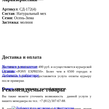
Артикул
: СД-172(4)
Состав
:
Натуральный мех
Сезон
: Осень-Зима
Застежка
: молния
Доставка и оплата
Наличие в магазинах
Доставка в регионы стоит 490 руб. и осуществляется курьерской
Отзывы
службой «PONY EXPRESS». Более чем в 6500 городах и
Добавить в избранное
населенных пунктах предоставляется услуга оплаты курьеру
после примерки.
Рекомендуемые товары
Скачать
список городов с услугой примерки.
Вы также можете уточнить возможность данной услуги у
нашего менеджера по тел.: +7 (812) 507-67-88.
В день доставки Курьер позвонит Вам и уточнит время