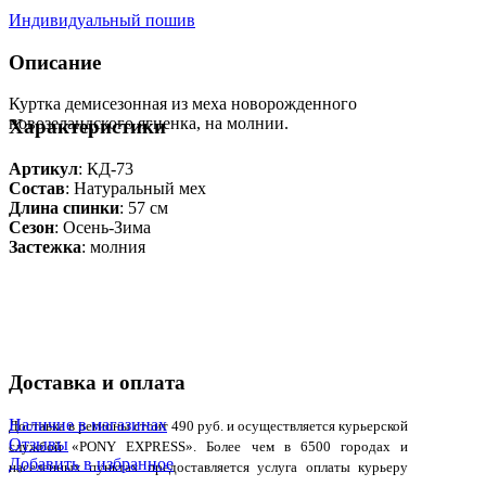
Индивидуальный пошив
Описание
Куртка демисезонная из меха новорожденного
новозеландского ягненка, на молнии.
Характеристики
Артикул
: КД-73
Состав
:
Натуральный мех
Длина спинки
: 57 см
Сезон
: Осень-Зима
Застежка
: молния
Доставка и оплата
Наличие в магазинах
Доставка в регионы стоит 490 руб. и осуществляется курьерской
Отзывы
службой «PONY EXPRESS». Более чем в 6500 городах и
Добавить в избранное
населенных пунктах предоставляется услуга оплаты курьеру