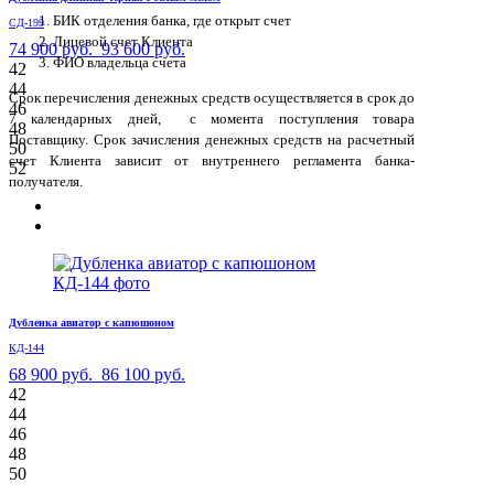
БИК отделения банка, где открыт счет
СД-199
Лицевой счет Клиента
74 900 руб.
93 600 руб.
ФИО владельца счета
42
44
Срок перечисления денежных средств осуществляется в срок до
46
7 календарных дней, с момента поступления товара
48
Поставщику. Срок зачисления денежных средств на расчетный
50
счет Клиента зависит от внутреннего регламента банка-
52
получателя.
Дубленка авиатор с капюшоном
КД-144
68 900 руб.
86 100 руб.
42
44
46
48
50