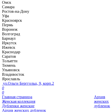
Омск
Самара
Ростов-на-Дону
Уфа
Красноярск
Пермь
Воронеж
Волгоград
Барнаул
Иркутск
Ижевск
Краснодар
Саратов
Тольятти
Тюмень
Ульяновск
Владивосток
Ярославль
ул.Ольги Берггольц, 9, корп.2
0
0
Главная страница
Архив
Женская коллекция
женских
Дубленки женские
дубленок
Архив женских дубленок