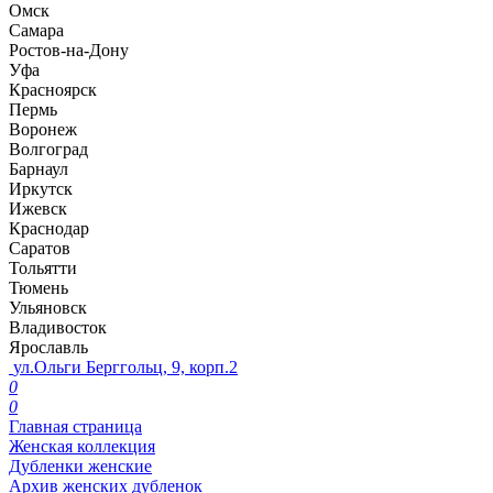
Омск
Самара
Ростов-на-Дону
Уфа
Красноярск
Пермь
Воронеж
Волгоград
Барнаул
Иркутск
Ижевск
Краснодар
Саратов
Тольятти
Тюмень
Ульяновск
Владивосток
Ярославль
ул.Ольги Берггольц, 9, корп.2
0
0
Главная страница
Женская коллекция
Дубленки женские
Архив женских дубленок