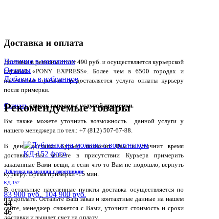
Доставка и оплата
Наличие в магазинах
Доставка в регионы стоит 490 руб. и осуществляется курьерской
Отзывы
службой «PONY EXPRESS». Более чем в 6500 городах и
Добавить в избранное
населенных пунктах предоставляется услуга оплаты курьеру
после примерки.
Рекомендуемые товары
Скачать
список городов с услугой примерки.
Вы также можете уточнить возможность данной услуги у
нашего менеджера по тел.: +7 (812) 507-67-88.
В день доставки Курьер позвонит Вам и уточнит время
доставки. Вы можете в присутствии Курьера примерить
заказанные Вами вещи, и если что-то Вам не подошло, вернуть
Дубленка на молнии с воротником
курьеру. Время примерки -15 мин.
КД-152
В остальные населенные пункты доставка осуществляется по
83 900 руб.
104 900 руб.
предоплате. Оставьте Ваш заказ и контактные данные на нашем
44
сайте, менеджер свяжется с Вами, уточнит стоимость и сроки
46
доставки и вышлет счет на оплату.