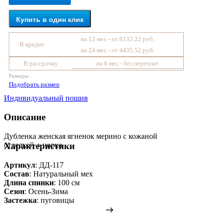
Купить в один клик
на 12 мес.- от 8133.22 руб.
В кредит
на 24 мес.- от 4435.52 руб.
В рассрочку
на 6 мес.- без переплат
Размеры
Подобрать размер
Индивидуальный пошив
Описание
Дубленка женская ягненок мерино с кожаной
отделкой + норка
Характеристики
Артикул
: ДД-117
Состав
:
Натуральный мех
Длина спинки
: 100 см
Сезон
: Осень-Зима
Застежка
: пуговицы