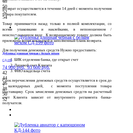
48
50
Возврат осуществляется в течении 14 дней с момента получения
52
товара покупателем.
54
Товар принимается назад только в полной комплектации, со
всеми упаковками и наклейками, в непоношенном /
неиспользованном виде. К возвращаемому товару должна быть
приложена копия накладной и заполненный бланк возврата.
Для получения денежных средств Нужно предоставить:
Дубленка длинная черная с белым мехом
БИК отделения банка, где открыт счет
СД-199
Лицевой счет Клиента
74 900 руб.
93 600 руб.
ФИО владельца счета
42
44
Срок перечисления денежных средств осуществляется в срок до
46
7 календарных дней, с момента поступления товара
48
Поставщику. Срок зачисления денежных средств на расчетный
50
счет Клиента зависит от внутреннего регламента банка-
52
получателя.