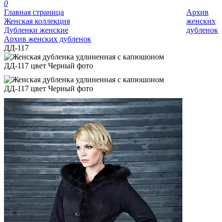
0
Главная страница
Архив
Женская коллекция
женских
Дубленки женские
дубленок
Архив женских дубленок
ДД-117