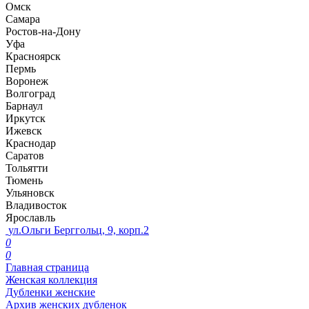
Омск
Самара
Ростов-на-Дону
Уфа
Красноярск
Пермь
Воронеж
Волгоград
Барнаул
Иркутск
Ижевск
Краснодар
Саратов
Тольятти
Тюмень
Ульяновск
Владивосток
Ярославль
ул.Ольги Берггольц, 9, корп.2
0
0
Главная страница
Женская коллекция
Дубленки женские
Архив женских дубленок