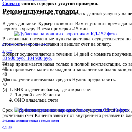
Скачать
список городов с услугой примерки.
Рекомендуемые товары
Вы также можете уточнить возможность данной услуги у нашего
В день доставки Курьер позвонит Вам и уточнит время дост
вернуть курьеру. Время примерки -15 мин.
В остальные населенные пункты доставка осуществляется по 
стоимость и сроки доставки и вышлет счет на оплату.
Дубленка на молнии с воротником
КД-152
Возврат осуществляется в течении 14 дней с момента получени
83 900 руб.
104 900 руб.
44
Товар принимается назад только в полной комплектации, со
46
быть приложена копия накладной и заполненный бланк возвра
48
50
Для получения денежных средств Нужно предоставить:
52
БИК отделения банка, где открыт счет
54
Лицевой счет Клиента
ФИО владельца счета
Срок перечисления денежных средств осуществляется в срок
расчетный счет Клиента зависит от внутреннего регламента ба
Дубленка длинная черная с белым мехом
СД-199