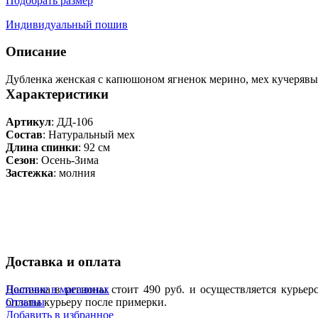
Подобрать размер
Индивидуальный пошив
Описание
Дубленка женская с капюшоном ягненок мерино, мех кучерявый
Характеристики
Артикул
: ДД-106
Состав
:
Натуральный мех
Длина спинки
: 92 см
Сезон
: Осень-Зима
Застежка
: молния
Доставка и оплата
Доставка в регионы стоит 490 руб. и осуществляется курье
Наличие в магазинах
оплаты курьеру после примерки.
Отзывы
Добавить в избранное