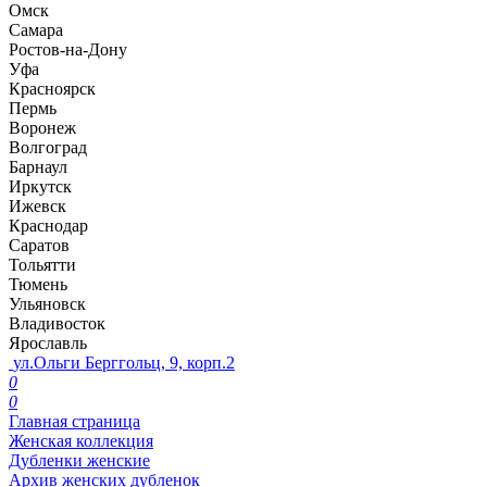
Омск
Самара
Ростов-на-Дону
Уфа
Красноярск
Пермь
Воронеж
Волгоград
Барнаул
Иркутск
Ижевск
Краснодар
Саратов
Тольятти
Тюмень
Ульяновск
Владивосток
Ярославль
ул.Ольги Берггольц, 9, корп.2
0
0
Главная страница
Женская коллекция
Дубленки женские
Архив женских дубленок