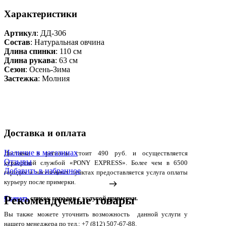
Характеристики
Артикул
: ДД-306
Состав
:
Натуральная овчина
Длина спинки
: 110 см
Длина рукава
: 63 см
Сезон
: Осень-Зима
Застежка
: Молния
Доставка и оплата
Наличие в магазинах
Доставка в регионы стоит 490 руб. и осуществляется
Отзывы
курьерской службой «PONY EXPRESS». Более чем в 6500
Добавить в избранное
городах и населенных пунктах предоставляется услуга оплаты
курьеру после примерки.
Рекомендуемые товары
Скачать
список городов с услугой примерки.
Вы также можете уточнить возможность данной услуги у
нашего менеджера по тел.: +7 (812) 507-67-88.