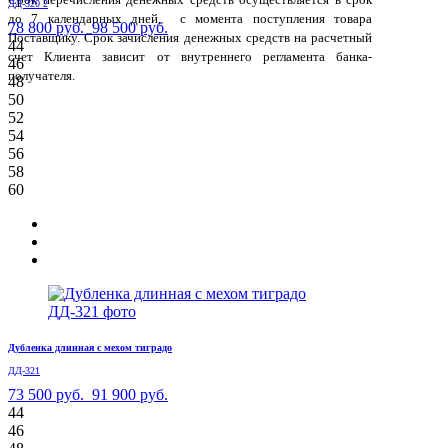
ДД-320 2
до 7 календарных дней, с момента поступления товара
78 800 руб.
98 500 руб.
Поставщику. Срок зачисления денежных средств на расчетный
44
счет Клиента зависит от внутреннего регламента банка-
46
получателя.
48
50
52
54
56
58
60
Дубленка длинная с мехом тиградо
ДД-321
73 500 руб.
91 900 руб.
44
46