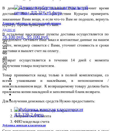
В день доставки Курьер позвонит Вам и уточнит время
доставки. Вы можете в присутствии Курьера примерить
заказанные Вами вещи, и если что-то Вам не подошло, вернуть
Длинная дубленка из натуральной овчины
курьеру. Время примерки -15 мин.
ДД-316 тб
В остальные населенные пункты доставка осуществляется по
76 100 руб.
95 100 руб.
предоплате. Оставьте Ваш заказ и контактные данные на нашем
42
сайте, менеджер свяжется с Вами, уточнит стоимость и сроки
44
доставки и вышлет счет на оплату.
46
48
Возврат осуществляется в течении 14 дней с момента
50
получения товара покупателем.
52
Товар принимается назад только в полной комплектации, со
всеми упаковками и наклейками, в непоношенном /
неиспользованном виде. К возвращаемому товару должна быть
приложена копия накладной и заполненный бланк возврата.
Для получения денежных средств Нужно предоставить:
БИК отделения банка, где открыт счет
Лицевой счет Клиента
ФИО владельца счета
Дубленка женская классическая
Срок перечисления денежных средств осуществляется в срок